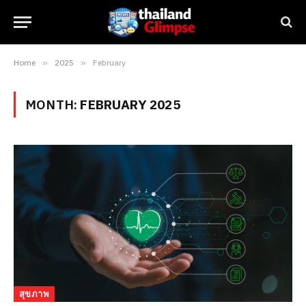
Home
»
2025
»
February
MONTH:
FEBRUARY 2025
สุขภาพ