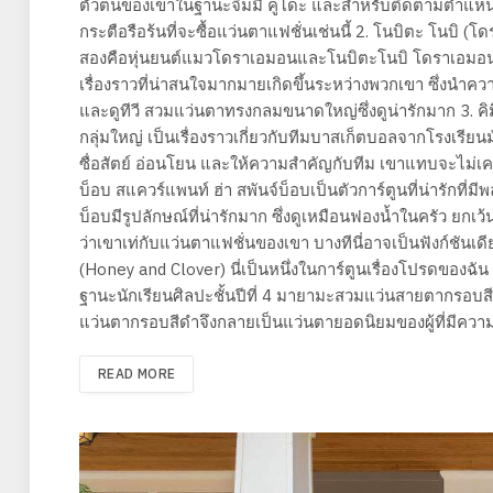
ตัวตนของเขาในฐานะจิมมี่ คูโดะ และสำหรับติดตามตำแหน
กระตือรือร้นที่จะซื้อแว่นตาแฟชั่นเช่นนี้ 2. โนบิตะ โนบิ (
สองคือหุ่นยนต์แมวโดราเอมอนและโนบิตะโนบิ โดราเอมอนม
เรื่องราวที่น่าสนใจมากมายเกิดขึ้นระหว่างพวกเขา ซึ่งนำคว
และดูทีวี สวมแว่นตาทรงกลมขนาดใหญ่ซึ่งดูน่ารักมาก 3. คิ
กลุ่มใหญ่ เป็นเรื่องราวเกี่ยวกับทีมบาสเก็ตบอลจากโรงเร
ซื่อสัตย์ อ่อนโยน และให้ความสำคัญกับทีม เขาแทบจะไม่เคย
บ็อบ สแควร์แพนท์ ฮ่า สพันจ์บ็อบเป็นตัวการ์ตูนที่น่ารักที่ม
บ็อบมีรูปลักษณ์ที่น่ารักมาก ซึ่งดูเหมือนฟองน้ำในครัว ยก
ว่าเขาเท่กับแว่นตาแฟชั่นของเขา บางทีนี่อาจเป็นฟังก์ชัน
(Honey and Clover) นี่เป็นหนึ่งในการ์ตูนเรื่องโปรดของฉัน ซ
ฐานะนักเรียนศิลปะชั้นปีที่ 4 มายามะสวมแว่นสายตากรอบสีด
แว่นตากรอบสีดำจึงกลายเป็นแว่นตายอดนิยมของผู้ที่มีความ
READ MORE