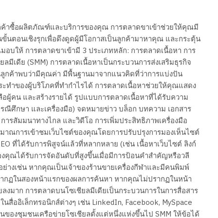
ค้าซื้อผลิตภัณฑ์และบริการของคุณ การตลาดขาเข้าช่วยให้คุณมี
นขั้นตอนเชิงรุกเพื่อดึงดูดผู้มีโอกาสเป็นลูกค้ามาหาคุณ และกระตุ้น
่คุณมอบให้ การตลาดขาเข้ามี 3 ประเภทหลัก: การตลาดเนื้อหา การ
ลมีเดีย (SMM) การตลาดเนื้อหาเป็นกระบวนการส่งเสริมธุรกิจ
ูกค้าพบว่ามีคุณค่า มีพื้นฐานมาจากแนวคิดที่ว่าการแบ่งปัน
ระทำของผู้บริโภคที่ทำกำไรได้ การตลาดเนื้อหาช่วยให้คุณแสดง
อผู้คน และสร้างรายได้ รูปแบบการตลาดเนื้อหาที่ได้รับความ
บ กรณีศึกษา และเครื่องมือ) จดหมายข่าว บล็อก บทความ เอกสาร
 การสัมมนาทางไกล และวิดีโอ การเพิ่มประสิทธิภาพเครื่องมือ
ิมาณการเข้าชมเว็บไซต์ของคุณโดยการปรับปรุงการมองเห็นไซต์
EO ที่ได้รับการพิสูจน์แล้วที่หลากหลาย (เช่น เนื้อหาเว็บไซต์ ลิงก์
ของคุณได้รับการจัดอันดับที่สูงขึ้นเมื่อมีการป้อนคำสำคัญหรือวลี
ย่างเช่น หากคุณเป็นเจ้าของร้านขายเครื่องกีฬาและมีคนพิมพ์
ุณปรากฏในสองหน้าแรกของผลการค้นหา หากคุณไม่ปรากฏในหน้า
อยลงมาก การตลาดบนโซเชียลมีเดียเป็นกระบวนการในการสื่อสาร
ในสื่ออิเล็กทรอนิกส์ต่างๆ เช่น LinkedIn, Facebook, MySpace
อร้นของชุมชนเครือข่ายโซเชียลตั้งแต่หนึ่งแห่งขึ้นไป SMM ให้ข้อได้