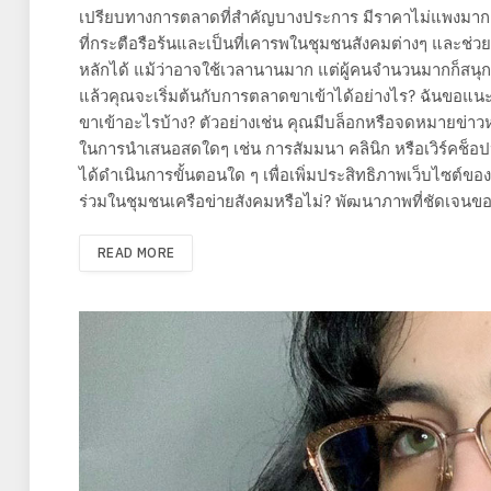
เปรียบทางการตลาดที่สำคัญบางประการ มีราคาไม่แพงมากเน
ที่กระตือรือร้นและเป็นที่เคารพในชุมชนสังคมต่างๆ และช่
หลักได้ แม้ว่าอาจใช้เวลานานมาก แต่ผู้คนจำนวนมากก็สนุกก
แล้วคุณจะเริ่มต้นกับการตลาดขาเข้าได้อย่างไร? ฉันขอแ
ขาเข้าอะไรบ้าง? ตัวอย่างเช่น คุณมีบล็อกหรือจดหมายข
ในการนำเสนอสดใดๆ เช่น การสัมมนา คลินิก หรือเวิร์คช็อป
ได้ดำเนินการขั้นตอนใด ๆ เพื่อเพิ่มประสิทธิภาพเว็บไซต์ของค
ร่วมในชุมชนเครือข่ายสังคมหรือไม่? พัฒนาภาพที่ชัดเจนของส
READ MORE