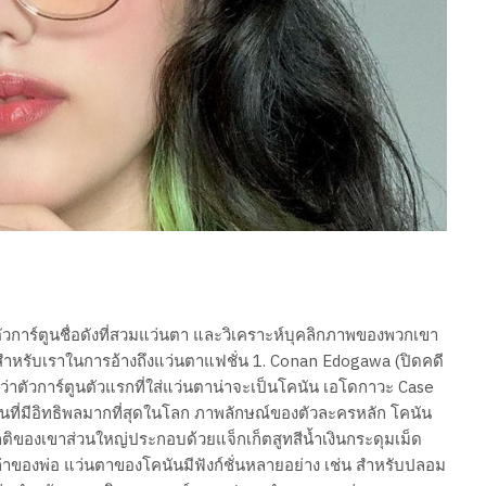
ตัวการ์ตูนชื่อดังที่สวมแว่นตา และวิเคราะห์บุคลิกภาพของพวกเขา
่ดีสำหรับเราในการอ้างถึงแว่นตาแฟชั่น 1. Conan Edogawa (ปิดคดี
เลยว่าตัวการ์ตูนตัวแรกที่ใส่แว่นตาน่าจะเป็นโคนัน เอโดกาวะ Case
ร์ตูนที่มีอิทธิพลมากที่สุดในโลก ภาพลักษณ์ของตัวละครหลัก โคนัน
ติของเขาส่วนใหญ่ประกอบด้วยแจ็กเก็ตสูทสีน้ำเงินกระดุมเม็ด
ก่าของพ่อ แว่นตาของโคนันมีฟังก์ชั่นหลายอย่าง เช่น สำหรับปลอม