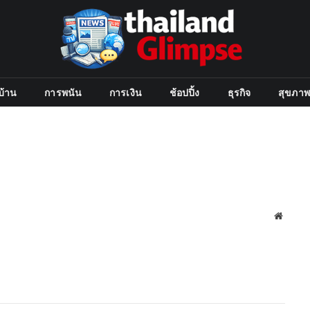
บ้าน
การพนัน
การเงิน
ช้อปปิ้ง
ธุรกิจ
สุขภาพ
Websit