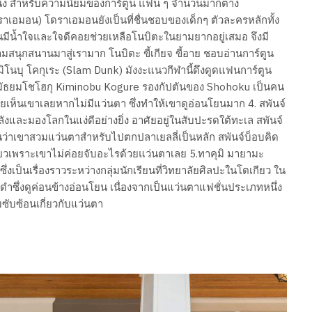
่ง สำหรับความนิยมของการ์ตูน แฟน ๆ จำนวนมากต่าง
โดราเอมอน) โดราเอมอนยังเป็นที่ชื่นชอบของเด็กๆ ตัวละครหลักทั้ง
ีน้ำใจและใจดีคอยช่วยเหลือโนบิตะในยามยากอยู่เสมอ จึงมี
ามสนุกสนานมาสู่เรามาก โนบิตะ ขี้เกียจ ขี้อาย ชอบอ่านการ์ตูน
มิโนบุ โคกุเระ (Slam Dunk) มังงะแนวกีฬานี้ดึงดูดแฟนการ์ตูน
ียนมัธยมโชโฮกุ Kiminobu Kogure รองกัปตันของ Shohoku เป็นคน
เห็นเขาเลยหากไม่มีแว่นตา ซึ่งทำให้เขาดูอ่อนโยนมาก 4. สพันจ์
ีพลังและมองโลกในแง่ดีอย่างยิ่ง อาศัยอยู่ในสับปะรดใต้ทะเล สพันจ์
เว้นว่าเขาสวมแว่นตาสำหรับไปตกปลาเยลลี่เป็นหลัก สพันจ์บ็อบคิด
เดียวเพราะเขาไม่ค่อยจับอะไรด้วยแว่นตาเลย 5.ทาคุมิ มายามะ
ึ่งเป็นเรื่องราวระหว่างกลุ่มนักเรียนที่วิทยาลัยศิลปะในโตเกียว ใน
ำซึ่งดูค่อนข้างอ่อนโยน เนื่องจากเป็นแว่นตาแฟชั่นประเภทหนึ่ง
ซับซ้อนเกี่ยวกับแว่นตา