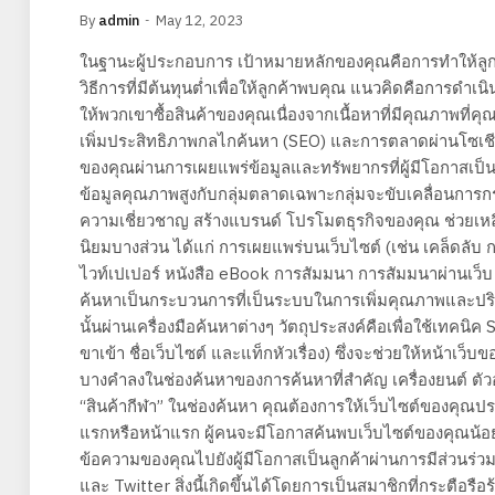
By
admin
May 12, 2023
ในฐานะผู้ประกอบการ เป้าหมายหลักของคุณคือการทำให้ลูก
วิธีการที่มีต้นทุนต่ำเพื่อให้ลูกค้าพบคุณ แนวคิดคือการดำเนิ
ให้พวกเขาซื้อสินค้าของคุณเนื่องจากเนื้อหาที่มีคุณภาพที
เพิ่มประสิทธิภาพกลไกค้นหา (SEO) และการตลาดผ่านโซเชีย
ของคุณผ่านการเผยแพร่ข้อมูลและทรัพยากรที่ผู้มีโอกาสเป็นล
ข้อมูลคุณภาพสูงกับกลุ่มตลาดเฉพาะกลุ่มจะขับเคลื่อนการก
ความเชี่ยวชาญ สร้างแบรนด์ โปรโมตธุรกิจของคุณ ช่วยเหลื
นิยมบางส่วน ได้แก่ การเผยแพร่บนเว็บไซต์ (เช่น เคล็ดลั
ไวท์เปเปอร์ หนังสือ eBook การสัมมนา การสัมมนาผ่านเว็บ
ค้นหาเป็นกระบวนการที่เป็นระบบในการเพิ่มคุณภาพและปร
นั้นผ่านเครื่องมือค้นหาต่างๆ วัตถุประสงค์คือเพื่อใช้เทคนิค S
ขาเข้า ชื่อเว็บไซต์ และแท็กหัวเรื่อง) ซึ่งจะช่วยให้หน้าเว็บ
บางคำลงในช่องค้นหาของการค้นหาที่สำคัญ เครื่องยนต์ ตัวอ
“สินค้ากีฬา” ในช่องค้นหา คุณต้องการให้เว็บไซต์ของค
แรกหรือหน้าแรก ผู้คนจะมีโอกาสค้นพบเว็บไซต์ของคุณน้
ข้อความของคุณไปยังผู้มีโอกาสเป็นลูกค้าผ่านการมีส่วนร่วม
และ Twitter สิ่งนี้เกิดขึ้นได้โดยการเป็นสมาชิกที่กระตือรื