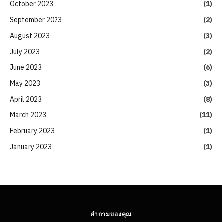
October 2023
(1)
September 2023
(2)
August 2023
(3)
July 2023
(2)
June 2023
(6)
May 2023
(3)
April 2023
(8)
March 2023
(11)
February 2023
(1)
January 2023
(1)
คำถามของคุณ