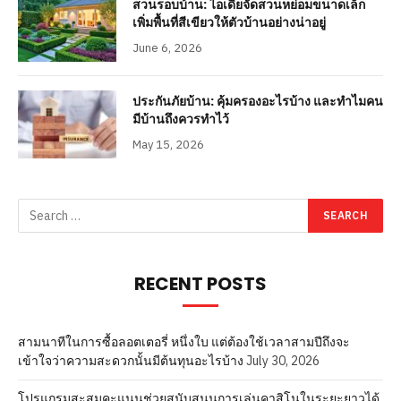
สวนรอบบ้าน: ไอเดียจัดสวนหย่อมขนาดเล็ก
เพิ่มพื้นที่สีเขียวให้ตัวบ้านอย่างน่าอยู่
June 6, 2026
ประกันภัยบ้าน: คุ้มครองอะไรบ้าง และทำไมคน
มีบ้านถึงควรทำไว้
May 15, 2026
RECENT POSTS
สามนาทีในการซื้อลอตเตอรี่ หนึ่งใบ แต่ต้องใช้เวลาสามปีถึงจะ
เข้าใจว่าความสะดวกนั้นมีต้นทุนอะไรบ้าง
July 30, 2026
โปรแกรมสะสมคะแนนช่วยสนับสนุนการเล่นคาสิโนในระยะยาวได้