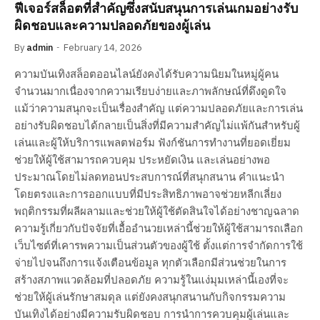
ฟีเจอร์สล็อตที่สำคัญซึ่งสนับสนุนการเล่นเกมอย่างรับ
ผิดชอบและความปลอดภัยของผู้เล่น
By
admin
February 14, 2026
ความบันเทิงสล็อตออนไลน์ยังคงได้รับความนิยมในหมู่ผู้คน
จำนวนมากเนื่องจากความเรียบง่ายและภาพลักษณ์ที่ดึงดูดใจ
แม้ว่าความสนุกจะเป็นเรื่องสำคัญ แต่ความปลอดภัยและการเล่น
อย่างรับผิดชอบได้กลายเป็นสิ่งที่มีความสำคัญไม่แพ้กันสำหรับผู้
เล่นและผู้ให้บริการแพลตฟอร์ม ฟังก์ชันการทำงานที่ยอดเยี่ยม
ช่วยให้ผู้ใช้สามารถควบคุม ประหยัดเงิน และเล่นอย่างพอ
ประมาณโดยไม่ลดทอนประสบการณ์ที่สนุกสนาน คำแนะนำ
โดยตรงและการออกแบบที่มีประสิทธิภาพอาจช่วยหลีกเลี่ยง
พฤติกรรมที่ผลีผลามและช่วยให้ผู้ใช้ตัดสินใจได้อย่างชาญฉลาด
ความรู้เกี่ยวกับปัจจัยที่เอื้ออำนวยเหล่านี้ช่วยให้ผู้ใช้สามารถเลือก
เว็บไซต์ที่เคารพความเป็นส่วนตัวของผู้ใช้ ตั้งแต่การจำกัดการใช้
จ่ายไปจนถึงการแจ้งเตือนข้อมูล ทุกตัวเลือกมีส่วนช่วยในการ
สร้างสภาพแวดล้อมที่ปลอดภัย ความรู้ในแง่มุมเหล่านี้เองที่จะ
ช่วยให้ผู้เล่นรักษาสมดุล แต่ยังคงสนุกสนานกับกิจกรรมความ
บันเทิงได้อย่างมีความรับผิดชอบ การนำการควบคุมผู้เล่นและ