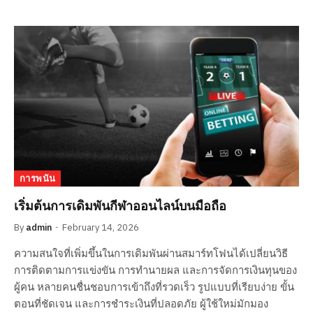
การพนัน
เริ่มต้นการเดิมพันกีฬาออนไลน์บนมือถือ
By
admin
February 14, 2026
ความสนใจที่เพิ่มขึ้นในการเดิมพันผ่านสมาร์ทโฟนได้เปลี่ยนวิธี
การติดตามการแข่งขัน การทำนายผล และการจัดการเงินทุนของ
ผู้คน หลายคนชื่นชอบการเข้าถึงที่รวดเร็ว รูปแบบที่เรียบง่าย ขั้น
ตอนที่ชัดเจน และการชำระเงินที่ปลอดภัย ผู้ใช้ใหม่มักมอง