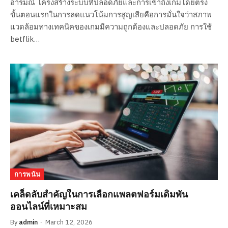
อารมณ์ โครงสร้างระบบที่ปลอดภัยและการเข้าถึงเกมโดยตรง
ขั้นตอนแรกในการลดแนวโน้มการสูญเสียคือการมั่นใจว่าสภาพ
แวดล้อมทางเทคนิคของเกมมีความถูกต้องและปลอดภัย การใช้
betflik…
การพนัน
เคล็ดลับสำคัญในการเลือกแพลตฟอร์มเดิมพัน
ออนไลน์ที่เหมาะสม
By
admin
March 12, 2026