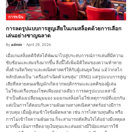
การพนัน
การลดรูปแบบการสูญเสียในเกมสล็อตด้วยการเลือก
เล่นอย่างชาญฉลาด
By
admin
April 28, 2026
เมื่อเกมสล็อตดิจิทัลได้พัฒนาไปสู่ประสบการณ์การเล่นที่มีความ
ซับซ้อนและสมจริงมากขึ้น สิ่งนี้ได้เพิ่มมิติใหม่ของความท้าทาย
ทั้งด้านจิตวิทยาและคณิตศาสตร์ให้กับผู้เล่นยุคใหม่ แม้ว่ากลไก
หลักยังคงเป็น “เครื่องกำเนิดตัวเลขสุ่ม” (RNG) แต่รูปแบบการสูญ
เสียที่หลายคนเผชิญมักเกิดจากพฤติกรรมและอคติของผู้เล่น
ไม่ใช่แค่เรื่องของโชคเพียงอย่างเดียว การลดรูปแบบเหล่านี้
จำเป็นต้องเปลี่ยนมุมมอง มองเกมสล็อตไม่ใช่เหตุการณ์ที่แยกกัน
แต่เป็นการโต้ตอบกับความผันผวนทางคณิตศาสตร์อย่างมีการ
ควบคุม เมื่อผู้เล่นเข้าใจข้อผิดพลาด เช่น การไล่ตามทุนคืน หรือ
การไม่เข้าใจความผันผวน ก็จะสามารถตัดสินใจได้อย่างมีเหตุผล
มากขึ้น เน้นการยืดอายุเงินทุนและเล่นอย่างมีวินัยแทนการใช้