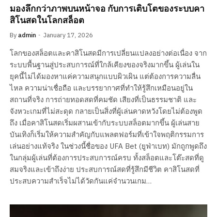
มองลึกกว่าภาพบนหน้าจอ กับการเติบโตของระบบคา
สิโนสดในโลกสล็อต
By
admin
January 17, 2026
โลกของสล็อตและคาสิโนสดมีการเปลี่ยนแปลงอย่างต่อเนื่อง จาก
ระบบพื้นฐานสู่ประสบการณ์ที่ใกล้เคียงของจริงมากขึ้น ผู้เล่นใน
ยุคนี้ไม่ได้มองหาแค่ความสนุกแบบผิวเผิน แต่ต้องการความลื่น
ไหล ความน่าเชื่อถือ และบรรยากาศที่ทำให้รู้สึกเหมือนอยู่ใน
สถานที่จริง การถ่ายทอดสดที่คมชัด เสียงที่เป็นธรรมชาติ และ
จังหวะเกมที่ไม่สะดุด กลายเป็นสิ่งที่ผู้เล่นคาดหวังโดยไม่ต้องพูด
ถึง เมื่อคาสิโนสดเริ่มผสานเข้ากับระบบสล็อตมากขึ้น ผู้เล่นสาย
บันเทิงก็เริ่มให้ความสำคัญกับแพลตฟอร์มที่เข้าใจพฤติกรรมการ
เล่นอย่างแท้จริง ในช่วงนี้ชื่อของ UFA Bet (ยูฟ่าเบท) มักถูกพูดถึง
ในกลุ่มผู้เล่นที่ต้องการประสบการณ์ครบ ทั้งสล็อตและโต๊ะสดที่ดู
สมจริงและเข้าถึงง่าย ประสบการณ์สดที่รู้สึกมีชีวิต คาสิโนสดที่
ประสบความสำเร็จไม่ได้วัดกันแค่จำนวนเกม…